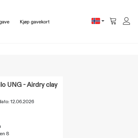
gave
Kjøp gavekort
Vis
handlevogn
lo UNG - Airdry clay
 dato: 12.06.2026
n
ien 8