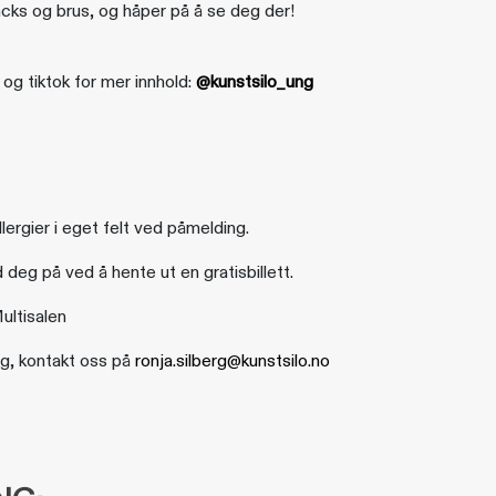
acks og brus, og håper på å se deg der!
og tiktok for mer innhold:
@kunstsilo_ung
lergier i eget felt ved påmelding.
d deg på ved å hente ut en gratisbillett.
ultisalen
ng, kontakt oss på
ronja.silberg@kunstsilo.no