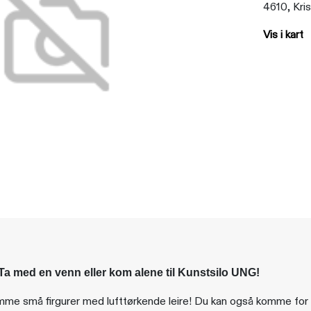
4610, Kri
Vis i kart
Ta med en venn eller kom alene til Kunstsilo UNG!
me små firgurer med lufttørkende leire! Du kan også komme for å sp