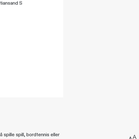
stiansand S
ille spill, bordtennis eller
Endr