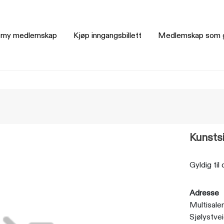
rny medlemskap
Kjøp inngangsbillett
Medlemskap som 
Kunstsi
Gyldig til
Adresse
Multisale
Sjølystve