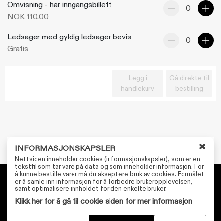
Omvisning - har inngangsbillett
antall
antal
NOK 110.00
Reduser
Øk
Ledsager med gyldig ledsager bevis
antall
antal
Gratis
Reduser
Øk
antall
antal
Legg i
Gå direkte til
handlekurv
bestilling
INFORMASJONSKAPSLER
L
Nettsiden inneholder cookies (informasjonskapsler), som er en
u
tekstfil som tar vare på data og som inneholder informasjon. For
å kunne bestille varer må du akseptere bruk av cookies. Formålet
k
er å samle inn informasjon for å forbedre brukeropplevelsen,
k
Personvernerklæring
samt optimalisere innholdet for den enkelte bruker.
v
Tilgjengelighetserklæring
Klikk her for å gå til cookie siden for mer informasjon
i
n
Kjøpsvilkår