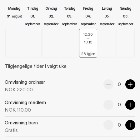
Forrige
Nest
Mandag
Tirsdag
Onsdag
Torsdag
Fredag
Lørdag
Søndag
uke
uke
31. august
01.
02.
03.
04.
05.
06.
september
september
september
september
september
september
T
12:30
—
i
13:15
d
28 igjen
s
Tilgjengelige tider i valgt uke
p
u
n
Omvisning ordinær
NOK 320.00
k
Reduser
Øk
t
Omvisning medlem
antall
antal
:
NOK 110.00
Reduser
Øk
Omvisning barn
antall
antal
Gratis
Reduser
Øk