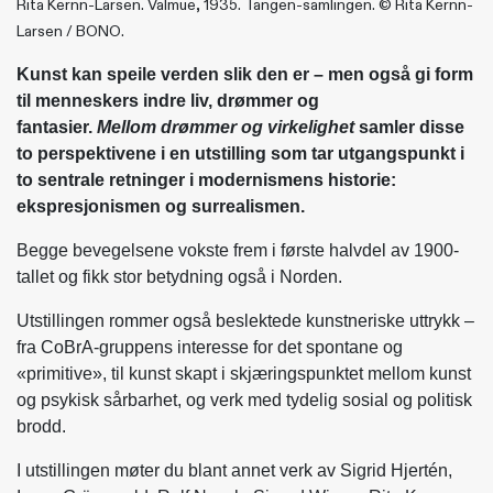
Rita Kernn-Larsen. Valmue, 1935. Tangen-samlingen. © Rita Kernn-
Larsen / BONO.
Kunst kan speile verden slik den er – men også gi form
til menneskers indre liv, drømmer og
fantasier.
Mellom drømmer og virkelighet
samler disse
to perspektivene i en utstilling som tar utgangspunkt i
to sentrale retninger i modernismens historie:
ekspresjonismen og surrealismen.
Begge bevegelsene vokste frem i første halvdel av 1900-
tallet og fikk stor betydning også i Norden.
Utstillingen rommer også beslektede kunstneriske uttrykk –
fra CoBrA-gruppens interesse for det spontane og
«primitive», til kunst skapt i skjæringspunktet mellom kunst
og psykisk sårbarhet, og verk med tydelig sosial og politisk
brodd.
I utstillingen møter du blant annet verk av Sigrid Hjertén,