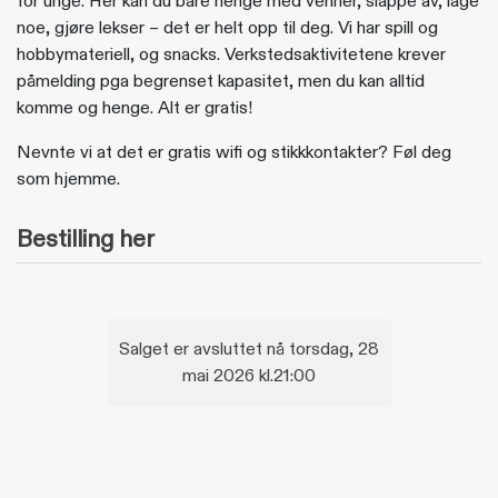
for unge. Her kan du bare henge med venner, slappe av, lage
noe, gjøre lekser – det er helt opp til deg. Vi har spill og
hobbymateriell, og snacks. Verkstedsaktivitetene krever
påmelding pga begrenset kapasitet, men du kan alltid
komme og henge. Alt er gratis!
Nevnte vi at det er gratis wifi og stikkkontakter? Føl deg
som hjemme.
Bestilling her
Salget er avsluttet nå torsdag, 28
mai 2026 kl.21:00