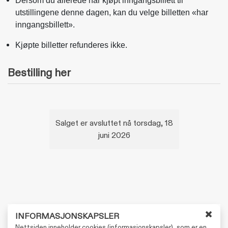
Dersom du allerede har kjøpt inngangsbillett til
utstillingene denne dagen, kan du velge billetten «har
inngangsbillett».
Kjøpte billetter refunderes ikke.
Bestilling her
Salget er avsluttet nå torsdag, 18
juni 2026
INFORMASJONSKAPSLER
L
Nettsiden inneholder cookies (informasjonskapsler), som er en