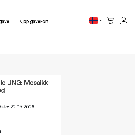
gave
Kjøp gavekort
Vis
handlevogn
ilo UNG: Mosaikk-
ed
 dato: 22.05.2026
n