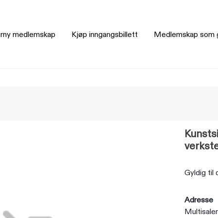
rny medlemskap
Kjøp inngangsbillett
Medlemskap som 
Kunsts
verkst
Gyldig til
Adresse
Multisale