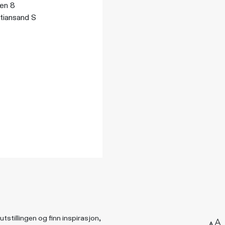
ien 8
stiansand S
utstillingen og finn inspirasjon,
Endr