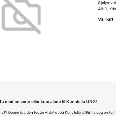
Sjølystve
4610, Kri
Vis i kart
Ta med en venn eller kom alene til Kunstsilo UNG!
unst? Denne kvelden tester vi det ut på Kunstsilo UNG. Ta deg en tur i 