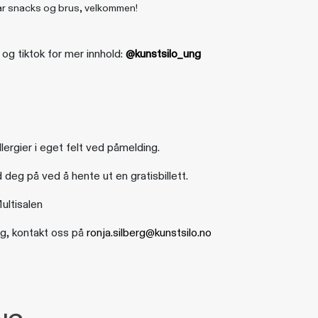
har snacks og brus, velkommen!
og tiktok for mer innhold:
@kunstsilo_ung
lergier i eget felt ved påmelding.
d deg på ved å hente ut en gratisbillett.
ultisalen
ng, kontakt oss på
ronja.silberg@kunstsilo.no