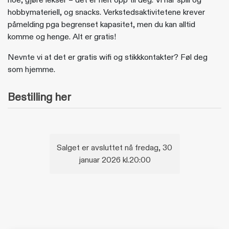
noe, gjøre lekser – det er helt opp til deg. Vi har spill og
hobbymateriell, og snacks. Verkstedsaktivitetene krever
påmelding pga begrenset kapasitet, men du kan alltid
komme og henge. Alt er gratis!
Nevnte vi at det er gratis wifi og stikkkontakter? Føl deg
som hjemme.
Bestilling her
Salget er avsluttet nå fredag, 30
januar 2026 kl.20:00