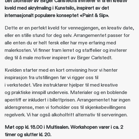
det blomster
av Birger Carlstedts inviterer vi til en kreativ
kveld med akrylmaling i Kunstsilo, inspirert av det
internasjonalt populære konseptet «Paint & Sip».
Dette er en perfekt kveld for vennegjengen, en kreativ date,
eller en stille stund for deg selv. Arrangementet passer for
alle enten du er helt fersk eller har mye erfaring med
malerkosten. Vi finner fram lerret og staffelier og inviterer
deg til å male motiver inspirert av Birger Carlstedt.
Kvelden starter med en kort omvisning hvor vi henter
inspirasjon fra utstillingen før vi rigger oss til
i verkstedet.
Våre instruktører hjelper til med kreative
og praktiske innspill underveis. Materialer og en boblende
aperitiff er inkludert i billettprisen. Arrangementet har ingen
aldersgrense, men vi forholder oss til skjenkebevillingens
regelverk. Vi har også alkoholfritt alternativ til serveringen.
Møt opp kl. 18.00 i Multisalen. Workshopen varer i ca. 2
timer og slutter kl. 20.