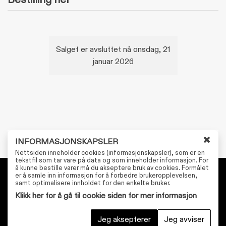
Salget er avsluttet nå onsdag, 21
januar 2026
INFORMASJONSKAPSLER
L
Nettsiden inneholder cookies (informasjonskapsler), som er en
u
tekstfil som tar vare på data og som inneholder informasjon. For
å kunne bestille varer må du akseptere bruk av cookies. Formålet
k
er å samle inn informasjon for å forbedre brukeropplevelsen,
k
Personvernerklæring
samt optimalisere innholdet for den enkelte bruker.
v
Tilgjengelighetserklæring
Klikk her for å gå til cookie siden for mer informasjon
i
n
Kjøpsvilkår
Jeg aksepterer
Jeg avviser
d