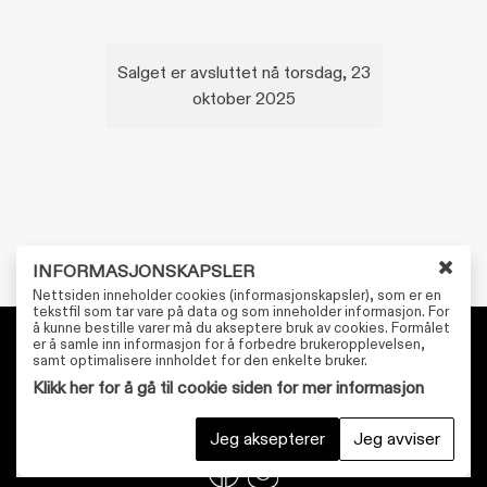
Salget er avsluttet nå torsdag, 23
oktober 2025
INFORMASJONSKAPSLER
L
Nettsiden inneholder cookies (informasjonskapsler), som er en
u
tekstfil som tar vare på data og som inneholder informasjon. For
å kunne bestille varer må du akseptere bruk av cookies. Formålet
k
er å samle inn informasjon for å forbedre brukeropplevelsen,
k
Personvernerklæring
samt optimalisere innholdet for den enkelte bruker.
v
Tilgjengelighetserklæring
Klikk her for å gå til cookie siden for mer informasjon
i
n
Kjøpsvilkår
Jeg aksepterer
Jeg avviser
d
u
f