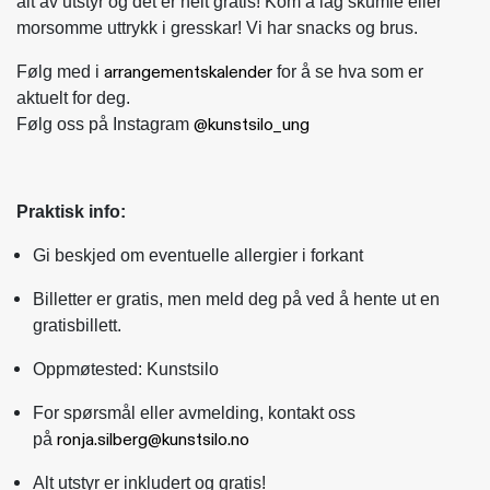
alt av utstyr og det er helt gratis! Kom å lag skumle eller
morsomme uttrykk i gresskar! Vi har snacks og brus.
arrangementskalender
Følg med i
for å se hva som er
aktuelt for deg.
@kunstsilo_ung
Følg oss på Instagram
Praktisk info:
Gi beskjed om eventuelle allergier i forkant
Billetter er gratis, men meld deg på ved å hente ut en
gratisbillett.
Oppmøtested: Kunstsilo
For spørsmål eller avmelding, kontakt oss
ronja.silberg@kunstsilo.no
på
Alt utstyr er inkludert og gratis!